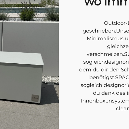
wo imm
Outdoor-L
geschrieben.Unser
Minimalismus un
gleichz
verschmelzen.S
sogleichdesignor
dem du dir den Sch
benötigst.SPA
sogleich designor
du dank des 
Innenboxensystems
clean