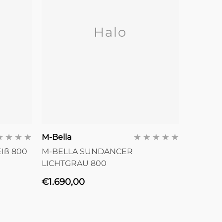
Halo
Anbieter:
M-Bella
Iß 800
M-BELLA SUNDANCER
LICHTGRAU 800
Normaler
€1.690,00
Preis