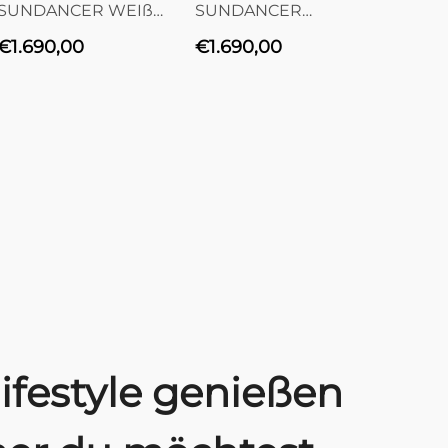
SUNDANCER WEIß
SUNDANCER
SUND
800
LICHTGRAU 800
HELLE
Normaler
Normaler
Norma
€1.690,00
€1.690,00
€1.69
800
Preis
Preis
Preis
ifestyle genießen