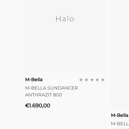
Halo
Anbieter:
M-Bella
M-BELLA SUNDANCER
ANTHRAZIT 800
Normaler
€1.690,00
Preis
Anbiete
M-Bella
M-BEL