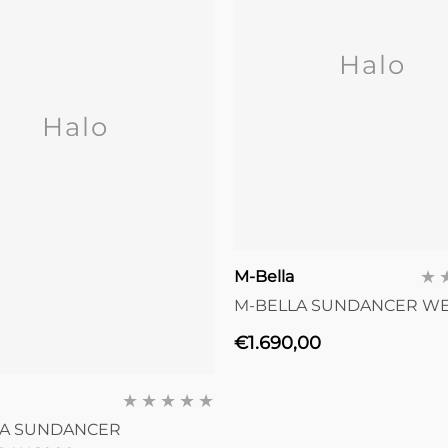
Halo
Halo
Anbieter:
M-Bella
M-BELLA SUNDANCER WE
Normaler
€1.690,00
Preis
r:
LA SUNDANCER