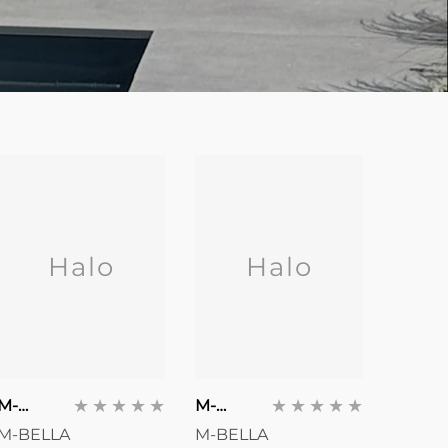
Halo
Halo
Anbieter:
Anbieter:
Anbiet
M-
M-
M-
Bella
Bella
Bella
M-BELLA
M-BELLA
M-BEL