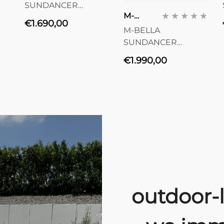
SUNDANCER
Anbieter:
M-
ANTHRAZIT 800
Normaler
€1.690,00
Bella
M-BELLA
Preis
SUNDANCER
LICHTGRAU 1000
Normaler
€1.990,00
Preis
outdoor-l