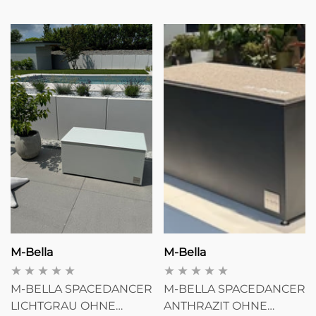
Preis
Preis
Anbieter:
Anbieter:
M-Bella
M-Bella
M-BELLA SPACEDANCER
M-BELLA SPACEDANCER
LICHTGRAU OHNE
ANTHRAZIT OHNE