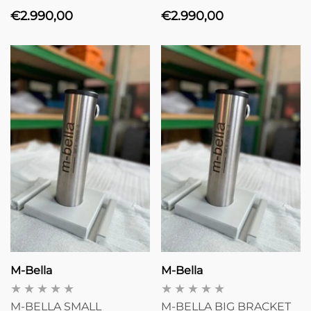
INNENBOXEN
INNENBOXEN
Normaler
Normaler
€2.990,00
€2.990,00
Preis
Preis
Anbieter:
Anbieter:
M-Bella
M-Bella
M-BELLA SMALL
M-BELLA BIG BRACKET