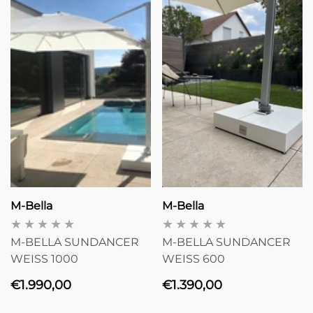
Anbieter:
Anbieter:
M-Bella
M-Bella
M-BELLA SUNDANCER
M-BELLA SUNDANCER
WEISS 1000
WEISS 600
Normaler
Normaler
€1.990,00
€1.390,00
Halo
Hal
Preis
Preis