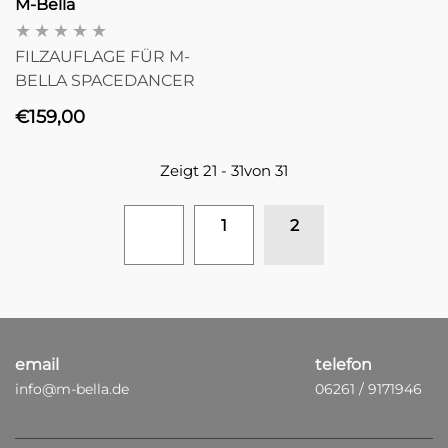
Anbieter:
M-Bella
FILZAUFLAGE FÜR M-
BELLA SPACEDANCER
Normaler
€159,00
Preis
Zeigt
21
-
31
von 31
1
2
email
telefon
info@m-bella.de
06261 / 9171946