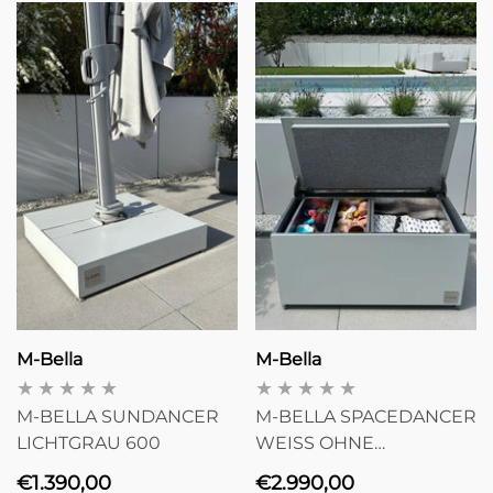
Anbieter:
Anbieter:
M-Bella
M-Bella
LA
FILZAUFLAGE FÜR M-BELLA
INNENBOXEN-SE
016,
SPACEDANCER
BELLA SPACEDA
ISOLIERBOX
Normaler Preis
Normaler Prei
€159,00
€590,00
Anbieter:
Anbieter:
M-Bella
M-Bella
M-BELLA SUNDANCER
M-BELLA SPACEDANCER
LICHTGRAU 600
WEISS OHNE
INNENBOXEN
Normaler
Normaler
€1.390,00
€2.990,00