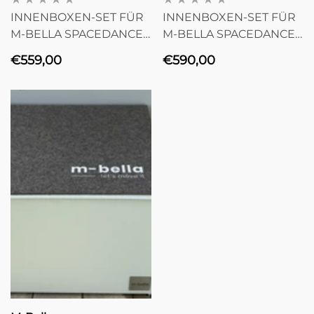
INNENBOXEN-SET FÜR
INNENBOXEN-SET FÜR
M-BELLA SPACEDANCER
M-BELLA SPACEDANCER
OHNE ISOLIERBOX
MIT ISOLIERBOX
Normaler
Normaler
€559,00
€590,00
Preis
Preis